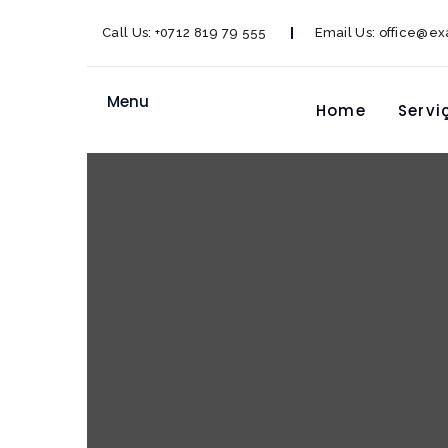
Call Us:
+0712 819 79 555
Email Us:
office@e
Menu
Home
Servi